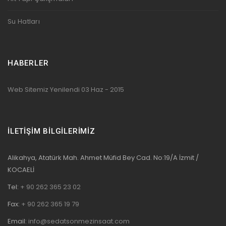
Su Hatları
HABERLER
Web Sitemiz Yenilendi
03 Haz - 2015
İLETİŞİM BİLGİLERİMİZ
Alikahya, Atatürk Mah. Ahmet Müfid Bey Cad. No:19/A İzmit /
KOCAELİ
Tel:
+ 90 262 365 23 02
Fax:
+ 90 262 365 19 79
Email:
info@sedatsonmezinsaat.com