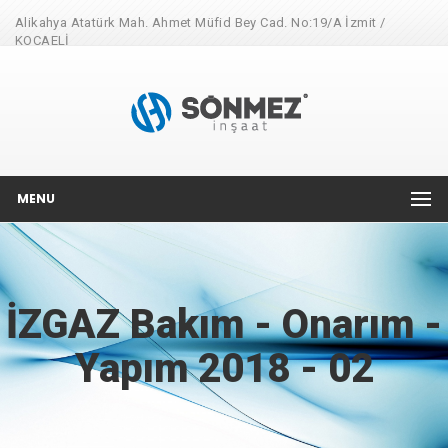
Alikahya Atatürk Mah. Ahmet Müfid Bey Cad. No:19/A İzmit /
KOCAELİ
MENU
İZGAZ Bakım - Onarım -
Yapım 2018 - 02